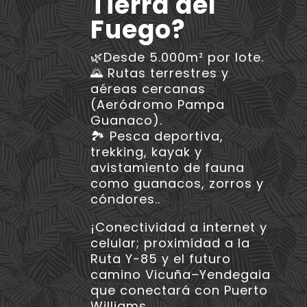
Tierra del
Fuego?
🌿Desde 5.000m² por lote.
🌄 Rutas terrestres y
aéreas cercanas
(Aeródromo Pampa
Guanaco).
🏞 Pesca deportiva,
trekking, kayak y
avistamiento de fauna
como guanacos, zorros y
cóndores..
¡Conectividad a internet y
celular; proximidad a la
Ruta Y-85 y el futuro
camino Vicuña–Yendegaia
que conectará con Puerto
Williams.